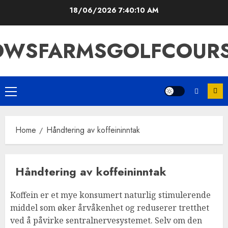
Skip
18/06/2026
7:40:11 AM
to
content
WSFARMSGOLFCOUR
Primary
Menu
Home
Håndtering av koffeininntak
Håndtering av koffeininntak
Koffein er et mye konsumert naturlig stimulerende
middel som øker årvåkenhet og reduserer tretthet
ved å påvirke sentralnervesystemet. Selv om den